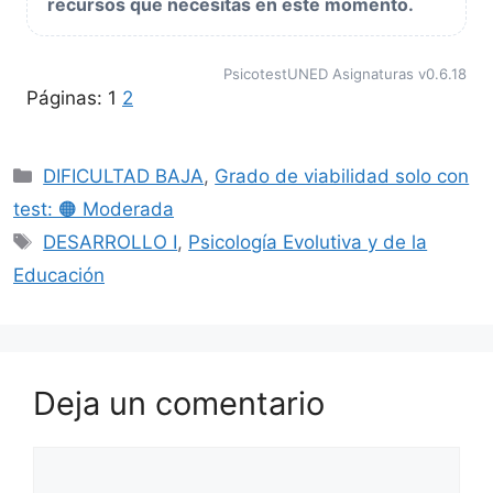
recursos que necesitas en este momento.
PsicotestUNED Asignaturas v0.6.18
Páginas:
1
2
Categorías
DIFICULTAD BAJA
,
Grado de viabilidad solo con
test: 🟠 Moderada
Etiquetas
DESARROLLO I
,
Psicología Evolutiva y de la
Educación
Deja un comentario
Comentario