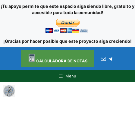
¡Tu apoyo permite que este espacio siga siendo libre, gratuito y
accesible para toda la comunidad!
¡Gracias por hacer posible que este proyecto siga creciendo!
Ir al
Saltar
contenido
Correo electróni
Telegra
al
CALCULADORA DE NOTAS
contenido
Menu