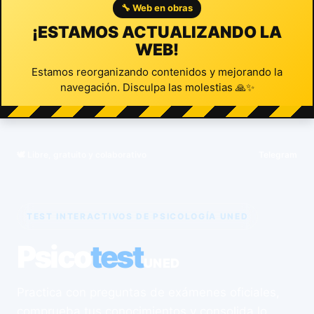
🔧 Web en obras
¡ESTAMOS ACTUALIZANDO LA
WEB!
Estamos reorganizando contenidos y mejorando la
navegación. Disculpa las molestias 🙏✨
🕊️ Libre, gratuito y colaborativo
Telegram
TEST INTERACTIVOS DE PSICOLOGÍA UNED
Psico
test
UNED
Practica con preguntas de exámenes oficiales,
comprueba tus conocimientos y consolida lo