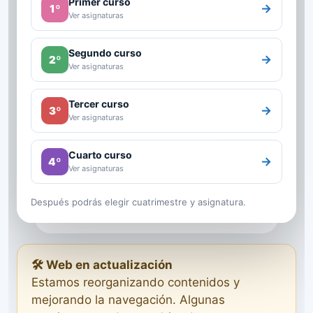
Primer curso
→
1º
Ver asignaturas
Segundo curso
→
2º
Ver asignaturas
Tercer curso
→
3º
Ver asignaturas
Cuarto curso
→
4º
Ver asignaturas
Después podrás elegir cuatrimestre y asignatura.
🛠️ Web en actualización
Estamos reorganizando contenidos y
mejorando la navegación. Algunas