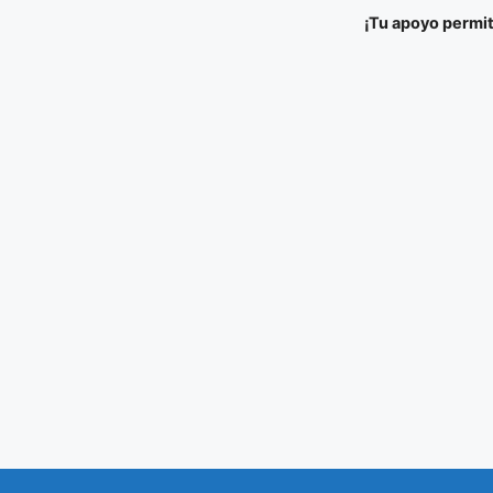
¡Tu apoyo permit
Ir al
Saltar
contenido