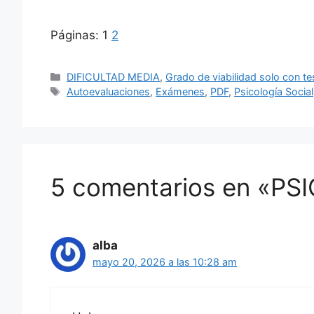
Páginas:
1
2
Categorías
DIFICULTAD MEDIA
,
Grado de viabilidad solo con tes
Etiquetas
Autoevaluaciones
,
Exámenes
,
PDF
,
Psicología Social
5 comentarios en «P
alba
mayo 20, 2026 a las 10:28 am