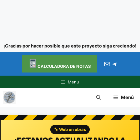
¡Gracias por hacer posible que este proyecto siga creciendo!
Ir al
Saltar
contenido
Correo electróni
Telegra
al
CALCULADORA DE NOTAS
contenido
Menu
Menú
🔧 Web en obras