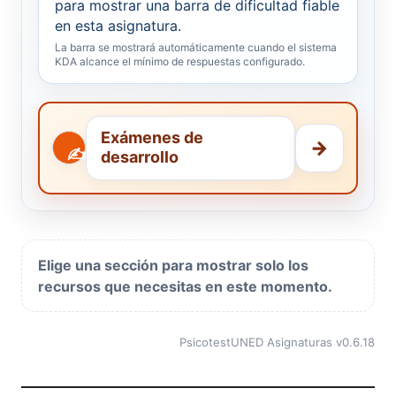
para mostrar una barra de dificultad fiable
en esta asignatura.
La barra se mostrará automáticamente cuando el sistema
KDA alcance el mínimo de respuestas configurado.
Exámenes de
→
✍️
.
desarrollo
Abrir
repositorio
en
una
pestaña
Elige una sección para mostrar solo los
nueva
recursos que necesitas en este momento.
PsicotestUNED Asignaturas v0.6.18