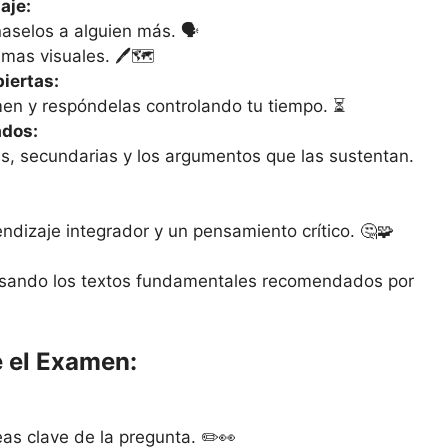
aje:
aselos a alguien más. 🗣️
as visuales. 🖊️🗺️
iertas:
men y respóndelas controlando tu tiempo. ⏳
ados:
les, secundarias y los argumentos que las sustentan.
dizaje integrador y un pensamiento crítico. 🤔🧩
isando los textos fundamentales recomendados por
 el Examen:
as clave de la pregunta. ✏️👀