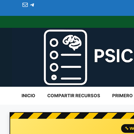
Correo electrónico
Telegram
al
contenido
INICIO
COMPARTIR RECURSOS
PRIMERO
🔧 W