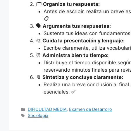
🗂️
Organiza tu respuesta:
Antes de escribir, realiza un breve e
📋
🗣️
Argumenta tus respuestas:
Sustenta tus ideas con fundamentos c
🎨
Cuida la presentación y lenguaje:
Escribe claramente, utiliza vocabular
⏰
Administra bien tu tiempo:
Distribuye el tiempo disponible segú
reservando minutos finales para revis
🔖
Sintetiza y concluye claramente:
Realiza una breve conclusión al fina
esenciales. ✅
Categorías
DIFICULTAD MEDIA
,
Examen de Desarrollo
Etiquetas
Sociología