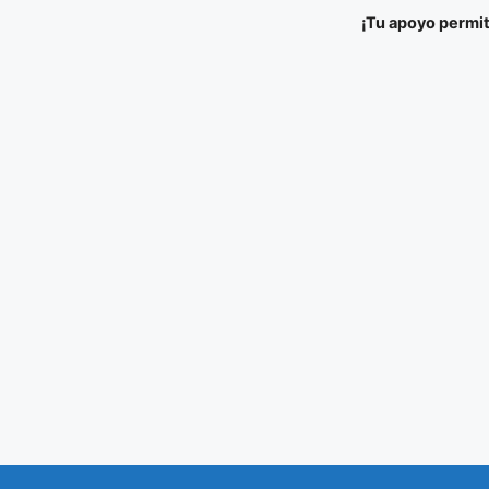
¡Tu apoyo permit
Ir al
Saltar
contenido