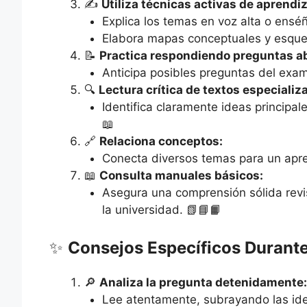
✍️
Utiliza técnicas activas de aprendiz
Explica los temas en voz alta o enséñ
Elabora mapas conceptuales y esquem
📝
Practica respondiendo preguntas ab
Anticipa posibles preguntas del exa
🔍
Lectura crítica de textos especializ
Identifica claramente ideas principa
📖
🔗
Relaciona conceptos:
Conecta diversos temas para un apren
📖
Consulta manuales básicos:
Asegura una comprensión sólida rev
la universidad. 📗📘📙
✨
Consejos Específicos Durante
🔎
Analiza la pregunta detenidamente:
Lee atentamente, subrayando las ide