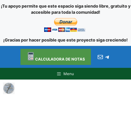
¡Tu apoyo permite que este espacio siga siendo libre, gratuito y
accesible para toda la comunidad!
¡Gracias por hacer posible que este proyecto siga creciendo!
Ir al
Saltar
contenido
Correo electróni
Telegra
al
CALCULADORA DE NOTAS
contenido
Menu