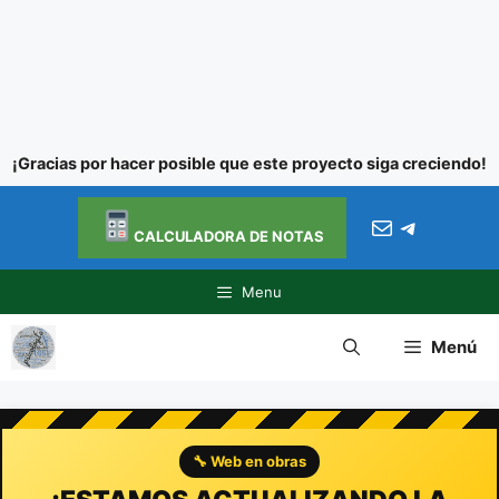
¡Gracias por hacer posible que este proyecto siga creciendo!
Ir al
Saltar
contenido
Correo electróni
Telegra
al
CALCULADORA DE NOTAS
contenido
Menu
Menú
🔧 Web en obras