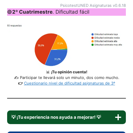
PsicotestUNED Asignaturas v0.6.18
🟢
2º Cuatrimestre
. Dificultad fácil
📊
¡Tu opinión cuenta!
✍️ Participar te llevará solo un minuto, dos como mucho.
👉
Cuestionario nivel de dificultad asignaturas de 3º
💡
¡Tu experiencia nos ayuda a mejorar!
💡