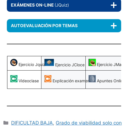
EXÁMENES ON-LINE
(JQuiz)
AUTOEVALUACIÓN POR TEMAS
Ejercicio Jquiz
Ejercicio JMatch
Ejercicio JCloce
Videoclase
Explicación examen
Apuntes Online
Categorías
DIFICULTAD BAJA
,
Grado de viabilidad solo con